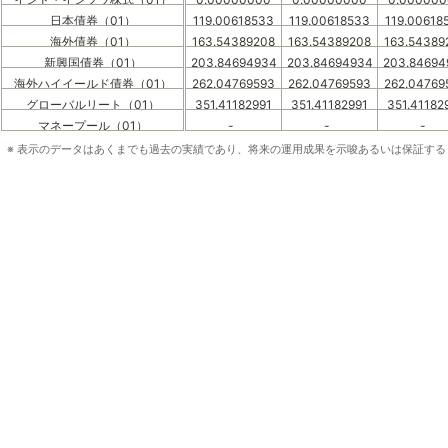
日本債券（01）
119.00618533
119.00618533
119.00618
海外債券（01）
163.54389208
163.54389208
163.54389
新興国債券（01）
203.84694934
203.84694934
203.84694
海外ハイイールド債券（01）
262.04769593
262.04769593
262.04769
グローバルリート（01）
351.41182991
351.41182991
351.41182
マネープール（01）
-
-
-
※ 表示のデータはあくまでも過去の実績であり、将来の運用成果を示唆あるいは保証す