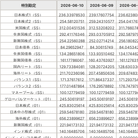
特別勘定
2026-06-10
2026-06-09
2026-06
日本株式1（SS）
236.33978530
239.17607754
236.62380
日本株式2（SS）
254.58120751
259.24310577
254.04176
米国株式（SS）
312.00451536
312.53208202
311.76607
先進国株式（SS）
292.41176346
293.03705912
292.58797
新興国株式（SS）
254.22560288
252.02714214
256.18082
日本債券（SS）
84.29652947
84.30615749
84.04534
先進国債券（SS）
134.28651806
133.93510462
134.17446
新興国債券（SS）
161.17786067
160.43763927
161.12763
国内リート（SS）
129.73384081
128.20724205
128.63033
海外リート（SS）
211.70236096
207.45850636
209.67483
バランス1（SS）
171.37617612
171.86437337
171.29375
バランス2（SS）
177.01487864
176.29578892
176.74797
マネープール（SS）
100.12779459
100.12779459
100.12779
グローバルマーケット（01）
245.50619197
245.50619197
245.50619
日本株式（01）
425.83025614
425.83025614
425.83025
日本中小型株式（01）
259.54678180
259.54678180
259.54678
海外株式（01）
656.23899627
656.23899627
656.23899
新興国株式（01）
221.94173132
221.94173132
221.94173
インド株式（01）
140.16485706
140.16485706
140.16485
インド・インフラ株式（01）
0.00000000
0.00000000
0.000000