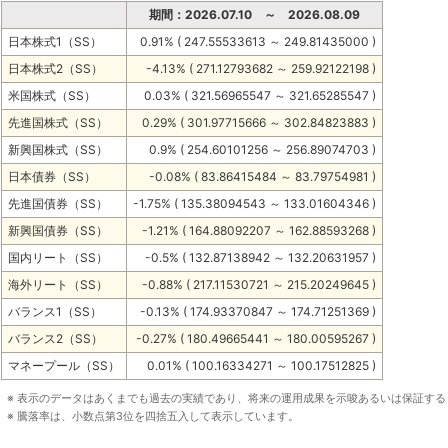
期間：2026.07.10 ～ 2026.08.09
日本株式1（SS）
0.91% ( 247.55533613 ～ 249.81435000 )
日本株式2（SS）
-4.13% ( 271.12793682 ～ 259.92122198 )
米国株式（SS）
0.03% ( 321.56965547 ～ 321.65285547 )
先進国株式（SS）
0.29% ( 301.97715666 ～ 302.84823883 )
新興国株式（SS）
0.9% ( 254.60101256 ～ 256.89074703 )
日本債券（SS）
-0.08% ( 83.86415484 ～ 83.79754981 )
先進国債券（SS）
-1.75% ( 135.38094543 ～ 133.01604346 )
新興国債券（SS）
-1.21% ( 164.88092207 ～ 162.88593268 )
国内リート（SS）
-0.5% ( 132.87138942 ～ 132.20631957 )
海外リート（SS）
-0.88% ( 217.11530721 ～ 215.20249645 )
バランス1（SS）
-0.13% ( 174.93370847 ～ 174.71251369 )
バランス2（SS）
-0.27% ( 180.49665441 ～ 180.00595267 )
マネープール（SS）
0.01% ( 100.16334271 ～ 100.17512825 )
※ 表示のデータはあくまでも過去の実績であり、将来の運用成果を示唆あるいは保証す
※ 騰落率は、小数点第3位を四捨五入して表示しています。