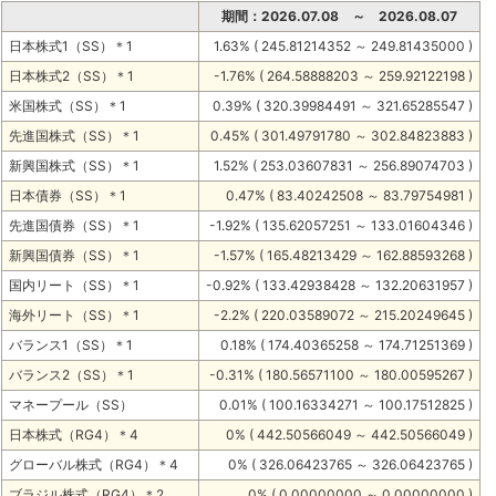
期間：2026.07.08 ～ 2026.08.07
日本株式1（SS）＊1
1.63% ( 245.81214352 ～ 249.81435000 )
日本株式2（SS）＊1
-1.76% ( 264.58888203 ～ 259.92122198 )
米国株式（SS）＊1
0.39% ( 320.39984491 ～ 321.65285547 )
先進国株式（SS）＊1
0.45% ( 301.49791780 ～ 302.84823883 )
新興国株式（SS）＊1
1.52% ( 253.03607831 ～ 256.89074703 )
日本債券（SS）＊1
0.47% ( 83.40242508 ～ 83.79754981 )
先進国債券（SS）＊1
-1.92% ( 135.62057251 ～ 133.01604346 )
新興国債券（SS）＊1
-1.57% ( 165.48213429 ～ 162.88593268 )
国内リート（SS）＊1
-0.92% ( 133.42938428 ～ 132.20631957 )
海外リート（SS）＊1
-2.2% ( 220.03589072 ～ 215.20249645 )
バランス1（SS）＊1
0.18% ( 174.40365258 ～ 174.71251369 )
バランス2（SS）＊1
-0.31% ( 180.56571100 ～ 180.00595267 )
マネープール（SS）
0.01% ( 100.16334271 ～ 100.17512825 )
日本株式（RG4）＊4
0% ( 442.50566049 ～ 442.50566049 )
グローバル株式（RG4）＊4
0% ( 326.06423765 ～ 326.06423765 )
ブラジル株式（RG4）＊2
0% ( 0.00000000 ～ 0.00000000 )