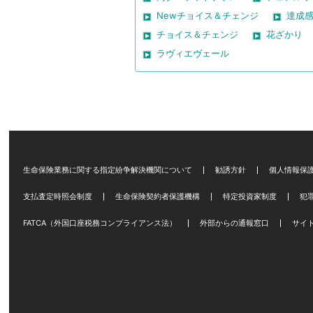
Newチョイス＆チェンジ
達成
チョイス＆チェンジ
花ざかり
ラヴィエヴェール
生命保険業務に関する指定紛争解決機関について
勧誘方針
個人情報保
支払査定時照会制度
生命保険契約者保護機構
特定投資家制度
犯
FATCA（外国口座税務コンプライアンス法）
外部からの通報窓口
サイ