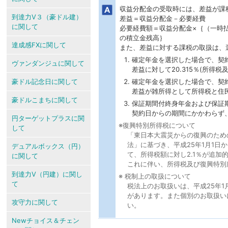
収益分配金の受取時には、差益が課
到達力V３（豪ドル建）
差益＝収益分配金－必要経費
に関して
必要経費額＝収益分配金×｛（一時
の積立金残高｝
達成感FXに関して
また、差益に対する課税の取扱は、
確定年金を選択した場合で、契
ヴァンダンジュに関して
差益に対して20.315％(所得税
豪ドル記念日に関して
確定年金を選択した場合で、契
差益が雑所得として所得税と住
豪ドルこまちに関して
保証期間付終身年金および保証
契約日からの期間にかかわらず
円ターゲットプラスに関
※復興特別所得税について
して
「東日本大震災からの復興のため
法」に基づき、平成25年1月1日か
デュアルボックス（円）
て、所得税額に対し2.1％が追加
に関して
これに伴い、所得税及び復興特別所
到達力V（円建）に関し
※ 税制上の取扱について
て
税法上のお取扱いは、平成25年
があります。また個別のお取扱い
攻守力に関して
い。
Newチョイス＆チェン