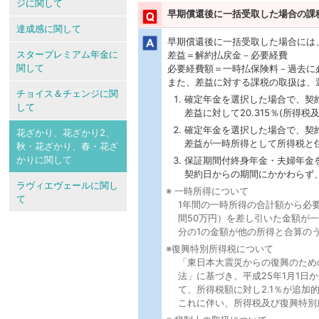
ジに関して
早期償還後に一括受取した場合の課
達成感に関して
早期償還後に一括受取した場合には
スタープレミアム年金に
差益＝解約払戻金－必要経費
関して
必要経費額＝一時払保険料－過去に
また、差益に対する課税の取扱は、
チョイス＆チェンジに関
確定年金を選択した場合で、契
して
差益に対して20.315％(所得税
確定年金を選択した場合で、契
花ざかり、花ざかり2、
差益が一時所得として所得税と
秋・花ざかり、春・花ざ
かりに関して
保証期間付終身年金・夫婦年金
契約日からの期間にかかわらず
ラヴィエヴェールに関し
※ 一時所得について
て
1年間の一時所得の合計額から必
間50万円）を差し引いた金額が
分の1の金額が他の所得と合算の
※復興特別所得税について
「東日本大震災からの復興のため
法」に基づき、平成25年1月1日か
て、所得税額に対し2.1％が追加
これに伴い、所得税及び復興特別所