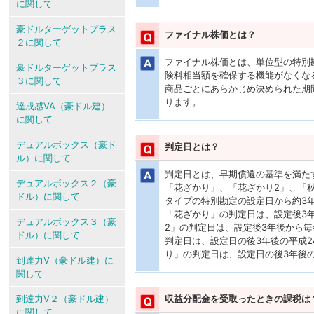
に関して
豪ドルターゲットプラス
ファイナル株価とは？
２に関して
ファイナル株価とは、単位型の特別
豪ドルターゲットプラス
険料相当額を確保する機能がなくな
３に関して
商品ごとにあらかじめ決められた期
ります。
達成感VA（豪ドル建）
に関して
デュアルボックス（豪ド
判定日とは？
ル）に関して
判定日とは、早期償還の基準を満た
デュアルボックス２（豪
「花ざかり」、「花ざかり2」、「
ドル）に関して
タイプの特別勘定の設定日から約3
「花ざかり」の判定日は、設定後3年
デュアルボックス３（豪
2」の判定日は、設定後3年後から毎
ドル）に関して
判定日は、設定日の後3年後の平成24
り」の判定日は、設定日の後3年後の平
到達力V（豪ドル建）に
関して
到達力V２（豪ドル建）
収益分配金を受取ったときの課税は
に関して