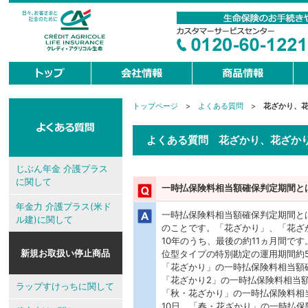
トップページ
>
よくある質問
>
花ざかり、花
現
在
地
よくある質問 花ざかり、花ざか
じぶん年金 介護プラス
に関して
一時払保険料相当額確保判定期間と
年金力 介護プラス(米ド
一時払保険料相当額確保判定期間と
ル建)に関して
のことです。「花ざかり」、「花ざ
10年のうち、最後の約11ヵ月間で
新規お取扱い停止商品
位型タイプの特別勘定の運用期間約5
「花ざかり」の一時払保険料相当額確
「花ざかり2」の一時払保険料相当額確
ラップすけっちに関して
「秋・花ざかり」の一時払保険料相当額
10日、「春・花ざかり」の一時払保