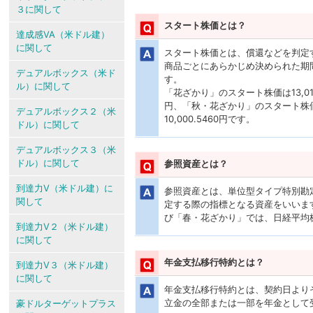
３に関して
スタート株価とは？
達成感VA（米ドル建）
に関して
スタート株価とは、償還などを判定
商品ごとにあらかじめ決められた期
デュアルボックス（米ド
す。
ル）に関して
「花ざかり」のスタート株価は13,010
円、「秋・花ざかり」のスタート株価は
デュアルボックス２（米
10,000.5460円です。
ドル）に関して
デュアルボックス３（米
ドル）に関して
参照資産とは？
到達力V（米ドル建）に
参照資産とは、単位型タイプ特別勘
関して
定する際の指標となる資産をいいま
び「春・花ざかり」では、日経平均
到達力V２（米ドル建）
に関して
年金支払移行特約とは？
到達力V３（米ドル建）
に関して
年金支払移行特約とは、契約日より
立金の全部または一部を年金として
豪ドルターゲットプラス