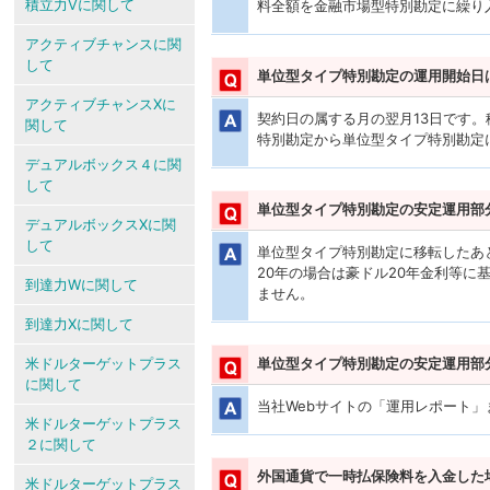
積立力Vに関して
料全額を金融市場型特別勘定に繰り
アクティブチャンスに関
して
単位型タイプ特別勘定の運用開始日
アクティブチャンスXに
契約日の属する月の翌月13日です。
関して
特別勘定から単位型タイプ特別勘定
デュアルボックス４に関
して
単位型タイプ特別勘定の安定運用部
デュアルボックスXに関
して
単位型タイプ特別勘定に移転したあと
20年の場合は豪ドル20年金利等に
到達力Wに関して
ません。
到達力Xに関して
米ドルターゲットプラス
単位型タイプ特別勘定の安定運用部
に関して
当社Webサイトの「運用レポート
米ドルターゲットプラス
２に関して
外国通貨で一時払保険料を入金した
米ドルターゲットプラス