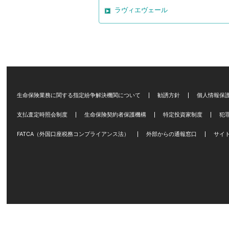
ラヴィエヴェール
生命保険業務に関する指定紛争解決機関について
勧誘方針
個人情報保
支払査定時照会制度
生命保険契約者保護機構
特定投資家制度
犯
FATCA（外国口座税務コンプライアンス法）
外部からの通報窓口
サイ