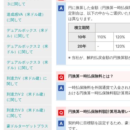
３に関して
円に換算した金額（円換算一時払保
定割合は、以下の中からご選択いた
達成感VA（米ドル建）
は異なります。
に関して
積立期間
デュアルボックス（米ド
ル）に関して
10年
110%
120%
デュアルボックス２（米
20年
-
120%
ドル）に関して
※ 当社が、解約払戻金額の円換算
デュアルボックス３（米
ドル）に関して
円換算一時払保険料とは？
到達力V（米ドル建）に
関して
一時払保険料を外国通貨で入金され
おける円換算一時払保険料額計算用
到達力V２（米ドル建）
に関して
到達力V３（米ドル建）
円換算一時払保険料額計算用為替レ
に関して
契約時に目標額を設定するため、豪
豪ドルターゲットプラス
です。