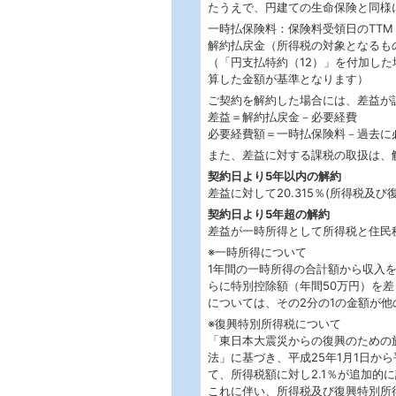
たうえで、円建ての生命保険と同様
一時払保険料：保険料受領日のTTM
解約払戻金（所得税の対象となるも
（「円支払特約（12）」を付加し
算した金額が基準となります）
ご契約を解約した場合には、差益が
差益＝解約払戻金－必要経費
必要経費額＝一時払保険料－過去に
また、差益に対する課税の取扱は、
契約日より5年以内の解約
差益に対して20.315％(所得税及び
契約日より5年超の解約
差益が一時所得として所得税と住民
※一時所得について
1年間の一時所得の合計額から収入
らに特別控除額（年間50万円）を差
については、その2分の1の金額が
※復興特別所得税について
「東日本大震災からの復興のための
法」に基づき、平成25年1月1日から
て、所得税額に対し2.1％が追加的
これに伴い、所得税及び復興特別所得税