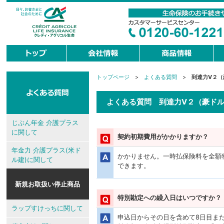
トップページ
>
よくある質問
>
到達力V２（
現
在
地
よくある質問 到達力V２（豪ド
じぶん年金 介護プラス
に関して
契約初期費用がかかりますか？
年金力 介護プラス(米ド
かかりません。一時払保険料を全額
ル建)に関して
できます。
新規お取扱い停止商品
特別勘定への繰入日はいつですか？
ラップすけっちに関して
申込日からその日を含めて8日目ま