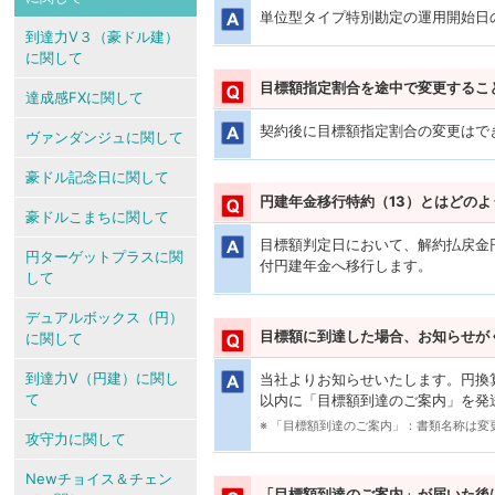
単位型タイプ特別勘定の運用開始日
到達力V３（豪ドル建）
に関して
目標額指定割合を途中で変更するこ
達成感FXに関して
契約後に目標額指定割合の変更はで
ヴァンダンジュに関して
豪ドル記念日に関して
円建年金移行特約（13）とはどの
豪ドルこまちに関して
目標額判定日において、解約払戻金
円ターゲットプラスに関
付円建年金へ移行します。
して
デュアルボックス（円）
目標額に到達した場合、お知らせが
に関して
到達力V（円建）に関し
当社よりお知らせいたします。円換
て
以内に「目標額到達のご案内」を発
※ 「目標額到達のご案内」：書類名称は変
攻守力に関して
Newチョイス＆チェン
「目標額到達のご案内」が届いた後