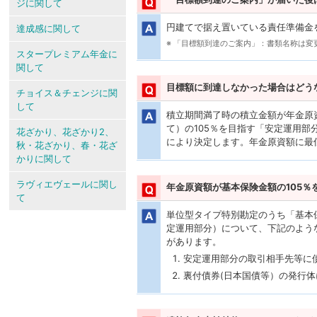
ジに関して
円建てで据え置いている責任準備金
達成感に関して
※ 「目標額到達のご案内」：書類名称は変
スタープレミアム年金に
関して
目標額に到達しなかった場合はどう
チョイス＆チェンジに関
して
積立期間満了時の積立金額が年金原
て）の105％を目指す「安定運用
花ざかり、花ざかり2、
により決定します。年金原資額に最
秋・花ざかり、春・花ざ
かりに関して
ラヴィエヴェールに関し
年金原資額が基本保険金額の105％
て
単位型タイプ特別勘定のうち「基本
定運用部分）について、下記のよう
があります。
安定運用部分の取引相手先等に
裏付債券(日本国債等）の発行