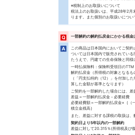
※税制上のお取扱いについて
税法上のお取扱いは、平成28年2
ります。また個別のお取扱いについ
一部解約の解約払戻金にかかる税金
この商品は日本国内においてご契約
ついては日本国内で販売されている
たうえで、円建ての生命保険と同様
一時払保険料：保険料受領日のTTM
解約払戻金（所得税の対象となるも
（「円支払特約（12）」を付加し
算した金額が基準となります）
ご契約を一部解約した場合には、差
差益＝一部解約払戻金－必要経費
必要経費額＝一部解約払戻金×｛（
積立金残高｝
また、差益に対する課税の取扱は、
契約日より5年以内の一部解約
差益に対して20.315％(所得税及び