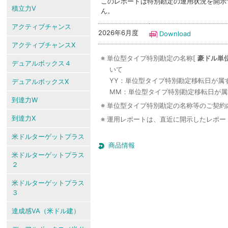
このレポートは特別勘定の運用状況を開示
積立力V
ん。
アクティブチャンス
2026年6月度
Download
アクティブチャンスX
※ 単位型タイプ特別勘定の名称[
豪ドル単位
デュアルボックス４
いて
YY：単位型タイプ特別勘定移転日が属
デュアルボックスX
MM：単位型タイプ特別勘定移転日が属
到達力W
※ 単位型タイプ特別勘定の名称等のご契
到達力X
※ 運用レポートは、直近に開示したレポ
米ドルターゲットプラス
商品情報
米ドルターゲットプラス
２
米ドルターゲットプラス
３
達成感VA（米ドル建）