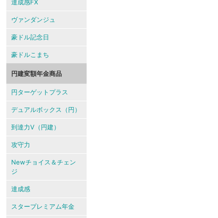
達成感FX
ヴァンダンジュ
豪ドル記念日
豪ドルこまち
円建変額年金商品
円ターゲットプラス
デュアルボックス（円）
到達力V（円建）
攻守力
Newチョイス＆チェン
ジ
達成感
スタープレミアム年金