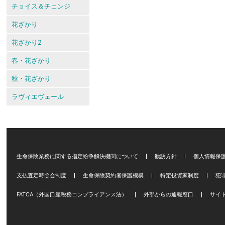
チョイス＆チェンジ
花ざかり
花ざかり2
春・花ざかり
秋・花ざかり
ラヴィエヴェール
生命保険業務に関する指定紛争解決機関について
勧誘方針
個人情報保
支払査定時照会制度
生命保険契約者保護機構
特定投資家制度
犯
FATCA（外国口座税務コンプライアンス法）
外部からの通報窓口
サイ