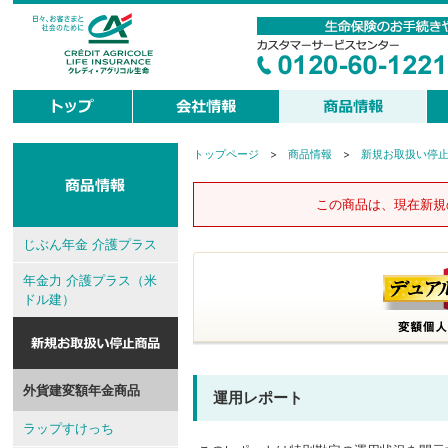
トップページ
>
商品情報
>
新規お取扱い停
現
在
地
この商品は、現在新規
じぶん年金 介護プラス
年金力 介護プラス（米
ドル建）
外貨建変額年金商品
運用レポート
ラップすけっち