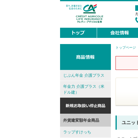
トップページ
現
在
地
じぶん年金 介護プラス
年金力 介護プラス（米
ドル建）
外貨建変額年金商品
ユニッ
ラップすけっち