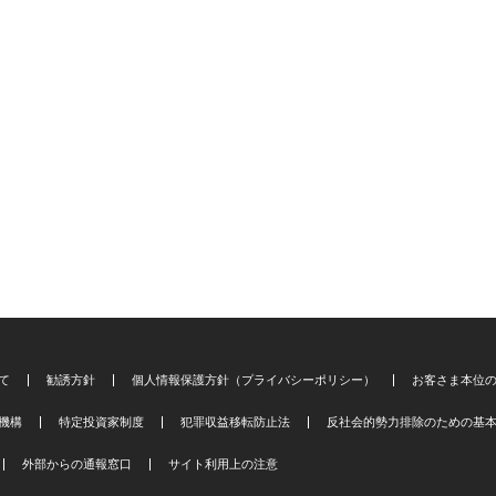
て
勧誘方針
個人情報保護方針（プライバシーポリシー）
お客さま本位
機構
特定投資家制度
犯罪収益移転防止法
反社会的勢力排除のための基
外部からの通報窓口
サイト利用上の注意