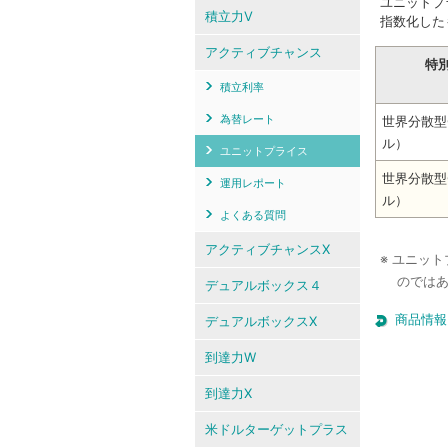
ユニットプ
積立力V
指数化した
アクティブチャンス
特
積立利率
為替レート
世界分散型
ル）
ユニットプライス
世界分散型
運用レポート
ル）
よくある質問
アクティブチャンスX
※ ユニッ
のでは
デュアルボックス４
商品情報
デュアルボックスX
到達力W
到達力X
米ドルターゲットプラス