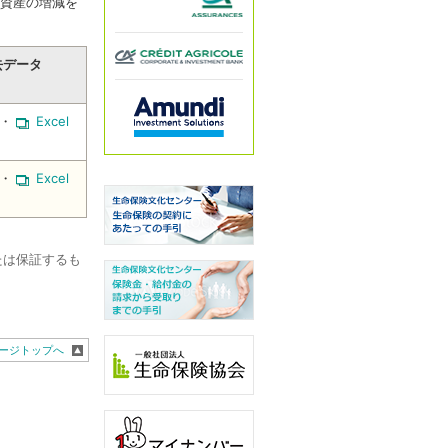
る資産の増減を
去データ
・
Excel
・
Excel
たは保証するも
ージトップへ