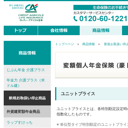
トップページ
>
商品情報
>
新規お取扱い停
現
在
地
じぶん年金 介護プラス
年金力 介護プラス（米
ドル建）
ユニットプライス
ユニットプライスとは、各特別勘定設定時
外貨建変額年金商品
指数化したものです。
ラップすけっち
※ 単位型タイプ特別勘定のユニットプライ