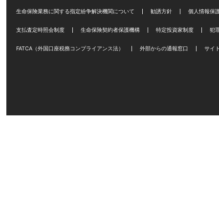
生命保険業務に関する指定紛争解決機関について
勧誘方針
個人情報保
支払査定時照会制度
生命保険契約者保護機構
特定投資家制度
犯
FATCA（外国口座税務コンプライアンス法）
外部からの通報窓口
サイ