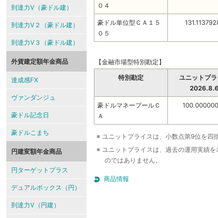
０４
到達力V（豪ドル建）
豪ドル単位型ＣＡ１５
131.113792
到達力V２（豪ドル建）
０５
到達力V３（豪ドル建）
外貨建定額年金商品
【金融市場型特別勘定】
特別勘定
ユニットプラ
達成感FX
2026.8.
ヴァンダンジュ
豪ドルマネープールＣ
100.00000
豪ドル記念日
Ａ
豪ドルこまち
※ ユニットプライスは、小数点第9位を四
※ ユニットプライスは、過去の運用実績
円建変額年金商品
のではありません。
円ターゲットプラス
商品情報
デュアルボックス（円）
到達力V（円建）