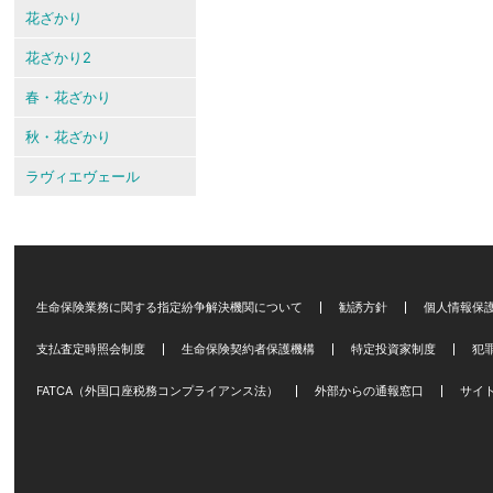
花ざかり
花ざかり2
春・花ざかり
秋・花ざかり
ラヴィエヴェール
生命保険業務に関する指定紛争解決機関について
勧誘方針
個人情報保
支払査定時照会制度
生命保険契約者保護機構
特定投資家制度
犯
FATCA（外国口座税務コンプライアンス法）
外部からの通報窓口
サイ