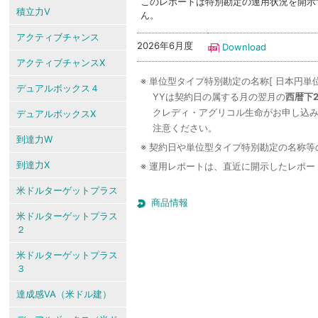
このレポートは特別勘定の運用状況を開示
積立力V
ん。
アクティブチャンス
2026年6月度
Download
アクティブチャンスX
※ 単位型タイプ特別勘定の名称[ 日本円単位
デュアルボックス４
YYは契約日の属する月の翌月の
西暦下
クレディ・アグリコル生命がお申し込
デュアルボックスX
注意ください。
到達力W
※ 契約日や単位型タイプ特別勘定の名称
到達力X
※ 運用レポートは、直近に開示したレポ
米ドルターゲットプラス
商品情報
米ドルターゲットプラス
２
米ドルターゲットプラス
３
達成感VA（米ドル建）