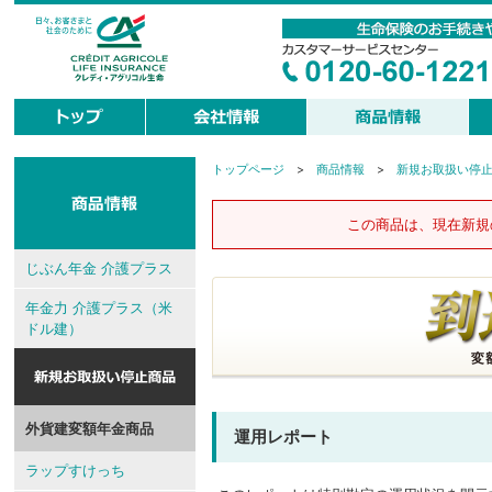
トップページ
>
商品情報
>
新規お取扱い停
現
在
地
この商品は、現在新規
じぶん年金 介護プラス
年金力 介護プラス（米
ドル建）
外貨建変額年金商品
運用レポート
ラップすけっち