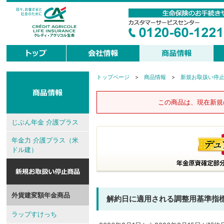
トップページ
>
商品情報
>
新規お取扱い停
現
在
地
この商品は、現在新規
じぶん年金 介護プラス
年金力 介護プラス（米
ドル建）
外貨建変額年金商品
解約日に適用される調整用基準指
ラップすけっち