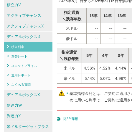
2026年8月1日から2026年8月15日が
積立力V
指定通貨
アクティブチャンス
15年
14年
13年
＼残存年数
アクティブチャンスX
米ドル
--
--
--
デュアルボックス４
豪ドル
--
--
--
積立利率
指定通貨
5年
4年
3年
為替レート
＼残存年数
ユニットプライス
米ドル
4.56%
4.52%
4.44%
運用レポート
豪ドル
5.14%
5.07%
4.96%
よくある質問
基準指標金利とは、ご契約に適用さ
デュアルボックスX
めに用いる利率で、ご契約に適用さ
到達力W
到達力X
商品情報
米ドルターゲットプラス