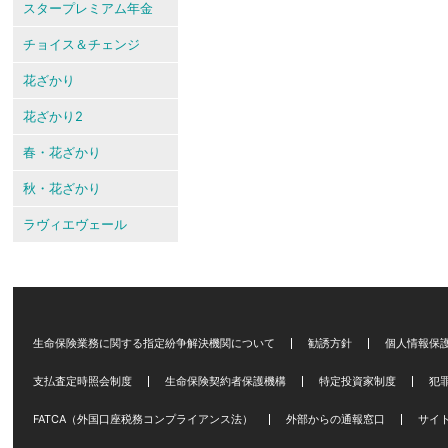
スタープレミアム年金
チョイス＆チェンジ
花ざかり
花ざかり2
春・花ざかり
秋・花ざかり
ラヴィエヴェール
生命保険業務に関する指定紛争解決機関について
勧誘方針
個人情報保
支払査定時照会制度
生命保険契約者保護機構
特定投資家制度
犯
FATCA（外国口座税務コンプライアンス法）
外部からの通報窓口
サイ