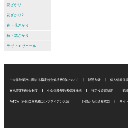
花ざかり
花ざかり2
春・花ざかり
秋・花ざかり
ラヴィエヴェール
生命保険業務に関する指定紛争解決機関について
勧誘方針
個人情報保
支払査定時照会制度
生命保険契約者保護機構
特定投資家制度
犯
FATCA（外国口座税務コンプライアンス法）
外部からの通報窓口
サイ