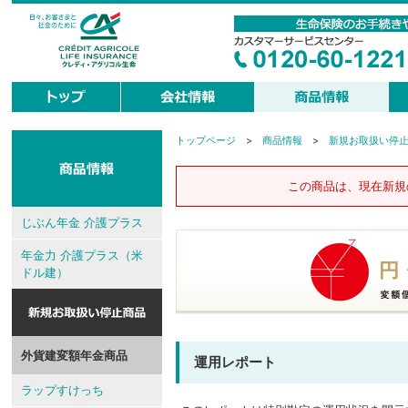
トップページ
>
商品情報
>
新規お取扱い停
現
在
地
この商品は、現在新規
じぶん年金 介護プラス
年金力 介護プラス（米
ドル建）
外貨建変額年金商品
運用レポート
ラップすけっち