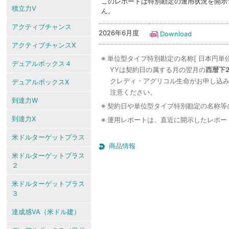
このレポートは特別勘定の運用状況を開示
積立力V
ん。
アクティブチャンス
2026年6月度
Download
アクティブチャンスX
※ 単位型タイプ特別勘定の名称[ 日本円単位
デュアルボックス４
YYは契約日の属する月の翌月の
西暦下
クレディ・アグリコル生命がお申し込
デュアルボックスX
注意ください。
到達力W
※ 契約日や単位型タイプ特別勘定の名称
到達力X
※ 運用レポートは、直近に開示したレポ
米ドルターゲットプラス
商品情報
米ドルターゲットプラス
２
米ドルターゲットプラス
３
達成感VA（米ドル建）