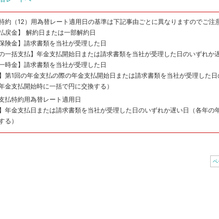
特約（12）用為替レート適用日の基準は下記事由ごとに異なりますのでご注
払戻金】 解約日または一部解約日
保険金】請求書類を当社が受理した日
の一括支払】年金支払開始日または請求書類を当社が受理した日のいずれか
一時金】請求書類を当社が受理した日
】第1回の年金支払の際の年金支払開始日または請求書類を当社が受理した日
年金支払開始時に一括で円に交換する）
支払特約用為替レート適用日
】年金支払日または請求書類を当社が受理した日のいずれか遅い日（各年の
する）
ペ