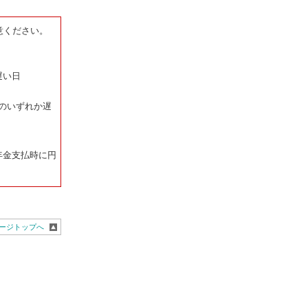
意ください。
遅い日
のいずれか遅
年金支払時に円
ージトップへ