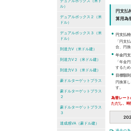
デュアルボックス（米ド
ル）
円支払
デュアルボックス２（米
算用為
ドル）
デュアルボックス３（米
円支払特
ドル）
「円支払
合、円換
到達力V（米ドル建）
年金円支
到達力V２（米ドル建）
「年金円
するため
到達力V３（米ドル建）
目標額到
豪ドルターゲットプラス
円換算し
す。
豪ドルターゲットプラス
２
為替レート
ただし、時
豪ドルターゲットプラス
３
20
達成感VA（豪ドル建）
過去の為