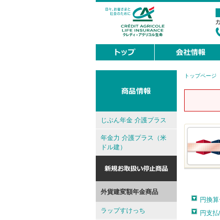
トップページ
現
在
地
じぶん年金 介護プラス
年金力 介護プラス（米
ドル建）
外貨建変額年金商品
円換算
ラップすけっち
円支払