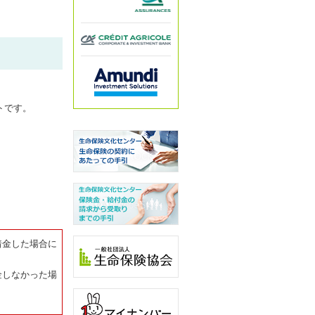
トです。
着金した場合に
金しなかった場