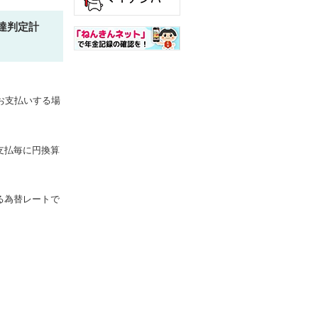
達判定計
お支払いする場
支払毎に円換算
る為替レートで