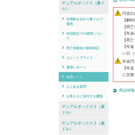
デュアルボックス（豪ド
ル）
円支払
目標額を定めて豪ドルで
【解約
運用
【死亡
【年金
特別勘定での運用につい
て
【死亡
【年金
死亡保険金の最低保証
い日（
ユニットプライス
年金円
運用レポート
【年金
に交換
為替レート
よくある質問
商品情報
お客さまに送付する書類
デュアルボックス２（豪
ドル）
デュアルボックス３（豪
ドル）