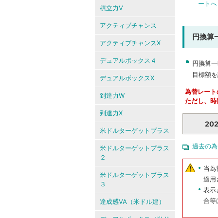
ートへ
積立力V
アクティブチャンス
円換算
アクティブチャンスX
デュアルボックス４
円換算一
目標額を
デュアルボックスX
為替レート
到達力W
ただし、時
到達力X
20
米ドルターゲットプラス
過去の為
米ドルターゲットプラス
２
当為
米ドルターゲットプラス
適用
３
表示
合等
達成感VA（米ドル建）